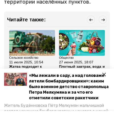
территории населённых пунктов.
Читайте также:
Сельское хозяйство
Общество
Об
11 июля 2025, 10:54
27 июня 2025, 18:07
26
Жатва подходит к
Плотный завтрак, вода и
Бе
экватору на
салат: как будённовцам
ул
Ставрополье —
составить летний
со
«Мы лежали в саду, а над головами
губернатор
рацион
о 
летели бомбардировщики»: каким
пр
Бу
было военное детство ставропольца
Петра Мелкумяна и за что его
Все новости
отметили советские ракетчики
Житель Будённовска Пётр Мелкумян мальчишкой
застал немецкие бомбардировки и ночевал с мамой
ставропольский край
непогода
град