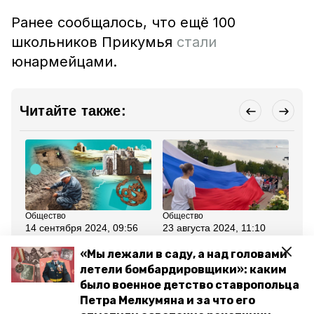
Ранее сообщалось, что ещё 100
школьников Прикумья
стали
юнармейцами.
Читайте также:
Общество
Общество
Об
14 сентября 2024, 09:56
23 августа 2024, 11:10
19
Общественные бани,
Концерт, выставка и
Пе
дороги и дракон: Какие
мастер-классы: в
де
«Мы лежали в саду, а над головами
останки древнего
Будённовске отметили
в 
летели бомбардировщики»: каким
Маджара нашли под
День Государственного
от
землёй Будённовска?
флага РФ
Яб
было военное детство ставропольца
Петра Мелкумяна и за что его
Все новости