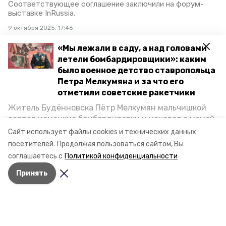
Соответствующее соглашение заключили на форум-
выставке InRussia.
9 октября 2025, 17:46
«Мы лежали в саду, а над головами
летели бомбардировщики»: каким
было военное детство ставропольца
Более 2 тыс. детей
Петра Мелкумяна и за что его
привили от гриппа в
отметили советские ракетчики
Будённовском округе
Житель Будённовска Пётр Мелкумян мальчишкой
застал немецкие бомбардировки и ночевал с мамой
В Ставропольском крае проходит кампания по
иммунизации против гриппа. К ней подключились 2,3 тыс.
под открытым небом, когда гитлеровцы заняли их
Сайт использует файлы cookies и технических данных
детей из Будённовского округа, сообщили в минздраве
дом. Чем запомнились эти дни, как выживали после
посетителей.
Продолжая пользоваться сайтом, Вы
региона.
и чем Пётр помог ракетным войскам — в новом
соглашаетесь с
Политикой конфиденциальности
материале спецпроекта «Победы26» «Дети
16 сентября 2025, 19:11
Принять
Великой Отечественной».
Около 5 тыс. человек
трудоустроили на