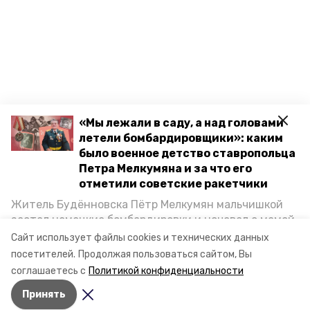
«Мы лежали в саду, а над головами
летели бомбардировщики»: каким
было военное детство ставропольца
Петра Мелкумяна и за что его
отметили советские ракетчики
Житель Будённовска Пётр Мелкумян мальчишкой
застал немецкие бомбардировки и ночевал с мамой
под открытым небом, когда гитлеровцы заняли их
Сайт использует файлы cookies и технических данных
дом. Чем запомнились эти дни, как выживали после
посетителей.
Продолжая пользоваться сайтом, Вы
и чем Пётр помог ракетным войскам — в новом
соглашаетесь с
Политикой конфиденциальности
материале спецпроекта «Победы26» «Дети
Принять
Великой Отечественной».