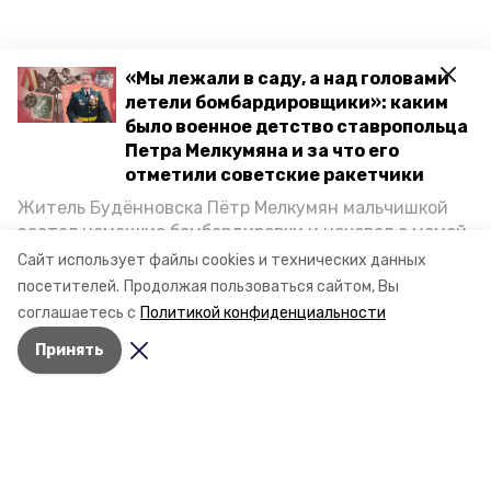
«Мы лежали в саду, а над головами
летели бомбардировщики»: каким
было военное детство ставропольца
Петра Мелкумяна и за что его
отметили советские ракетчики
Житель Будённовска Пётр Мелкумян мальчишкой
застал немецкие бомбардировки и ночевал с мамой
под открытым небом, когда гитлеровцы заняли их
Сайт использует файлы cookies и технических данных
дом. Чем запомнились эти дни, как выживали после
посетителей.
Продолжая пользоваться сайтом, Вы
и чем Пётр помог ракетным войскам — в новом
соглашаетесь с
Политикой конфиденциальности
материале спецпроекта «Победы26» «Дети
Принять
Великой Отечественной».
Разделы
Новости