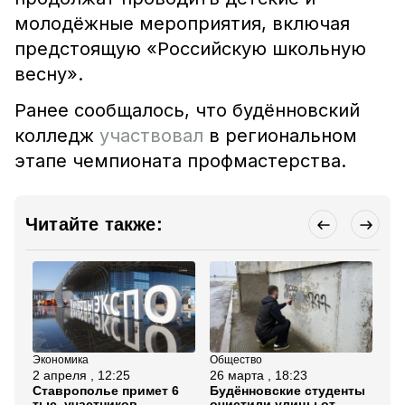
молодёжные мероприятия, включая
предстоящую «Российскую школьную
весну».
Ранее сообщалось, что будённовский
колледж
участвовал
в региональном
этапе чемпионата профмастерства.
Читайте также:
Экономика
Общество
Об
2 апреля , 12:25
26 марта , 18:23
16
Ставрополье примет 6
Будённовские студенты
Ст
тыс. участников
очистили улицы от
со