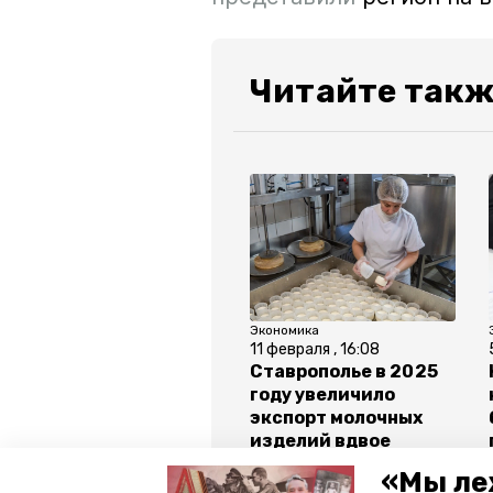
Читайте такж
Экономика
11 февраля , 16:08
Ставрополье в 2025
году увеличило
экспорт молочных
изделий вдвое
«Мы ле