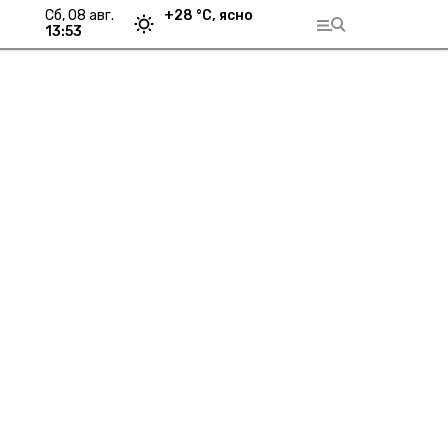
сб, 08 авг.
+
28
°С,
ясно
13:53