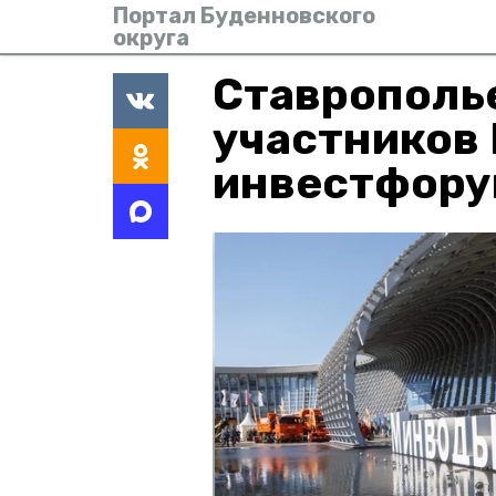
Портал Буденновского
округа
Ставрополье
участников 
инвестфорум