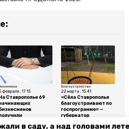
е:
Экономика
Благоустройство
5 февраля , 17:15
22 марта , 15:41
На Ставрополье 69
«Сёла Ставрополья
начинающих
благоустраивают по
бизнесменов
госпрограмме» —
получили
губернатор
финансирование в
Владимиров
жали в саду, а над головами лет
2025 году