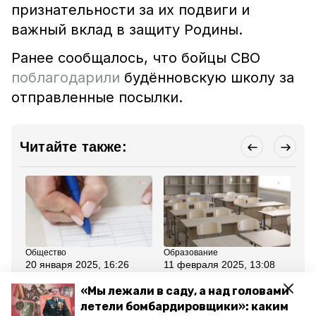
признательности за их подвиги и
важный вклад в защиту Родины.
Ранее сообщалось, что бойцы СВО
поблагодарили
будённовскую школу за
отправленные посылки.
Читайте также:
Общество
Образование
Об
20 января 2025, 16:26
11 февраля 2025, 13:08
5 
На Ставрополье
На Ставрополье
Ст
изменился порядок
рассмотрят создание
«Р
«Мы лежали в саду, а над головами
выплаты соцпособий
агроклассов в школах
ве
летели бомбардировщики»: каким
участникам СВО
по поручению главы
па