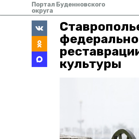
Портал Буденновского
округа
Ставрополье
федерально
реставраци
культуры