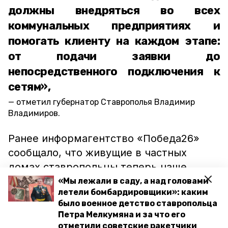
должны внедряться во всех
коммунальных предприятиях и
помогать клиенту на каждом этапе:
от подачи заявки до
непосредственного подключения к
сетям»,
отметил губернатор Ставрополья Владимир
Владимиров.
Ранее информагентство «Победа26»
сообщало, что живущие в частных
домах ставропольцы теперь чаще
пользуются
единой платёжкой.
«Мы лежали в саду, а над головами
летели бомбардировщики»: каким
было военное детство ставропольца
ставропольский край
Петра Мелкумяна и за что его
отметили советские ракетчики