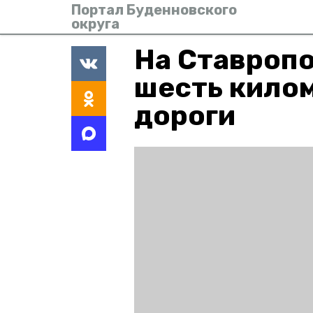
Портал Буденновского
округа
На Ставроп
шесть кило
дороги