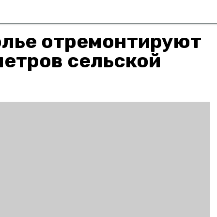
олье отремонтируют
метров сельской