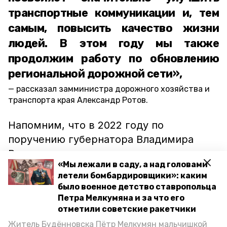
транспортные коммуникации и, тем
самым, повысить качество жизни
людей. В этом году мы также
продолжим работу по обновлению
региональной дорожной сети»,
рассказал замминистра дорожного хозяйства и
транспорта края Александр Ротов.
Напомним, что в 2022 году по
поручению губернатора Владимира
Владимирова значительная часть
«Мы лежали в саду, а над головами
краевого бюджета
направлена
на
летели бомбардировщики»: каким
ремонт и строительство дорог. На эти
было военное детство ставропольца
цели выделили более 12 миллиардов
Петра Мелкумяна и за что его
рублей.
отметили советские ракетчики
Житель Будённовска Пётр Мелкумян мальчишкой