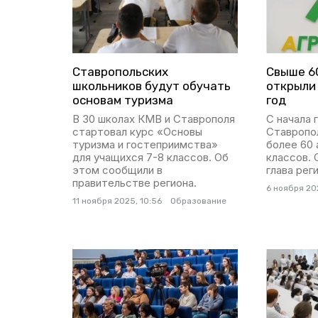
Ставропольских
Свыше 6
школьников будут обучать
открыли
основам туризма
год
В 30 школах КМВ и Ставрополя
С начала 
стартовал курс «Основы
Ставропо
туризма и гостеприимства»
более 60 
для учащихся 7-8 классов. Об
классов.
этом сообщили в
глава рег
правительстве региона.
6 ноября 20
11 ноября 2025, 10:56
Образование