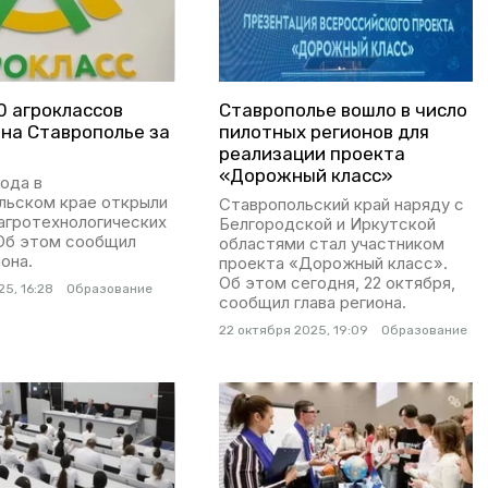
0 агроклассов
Ставрополье вошло в число
 на Ставрополье за
пилотных регионов для
реализации проекта
«Дорожный класс»
года в
льском крае открыли
Ставропольский край наряду с
агротехнологических
Белгородской и Иркутской
 Об этом сообщил
областями стал участником
иона.
проекта «Дорожный класс».
Об этом сегодня, 22 октября,
25, 16:28
Образование
сообщил глава региона.
22 октября 2025, 19:09
Образование