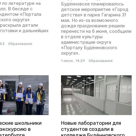
 по литературе на
Будённовске планировалось
лл. В беседе с
детское мероприятие «Город
ндентом «Портала
детства» в парке Гагарина 31
ского округа»
мая. Но из-за возможного
 раскрыла детали
дождя празднование решили
готовки и дальнейших
перенести на 6 июня, сообщили
в отделе культуры
администрации округа
:53
Образование
«Порталу Будённовского
округа».
1 июня , 14:29
Образование
вские школьники
Новые лаборатории для
 экскурсию в
студентов создали в
етербурге
колледже Будённовского