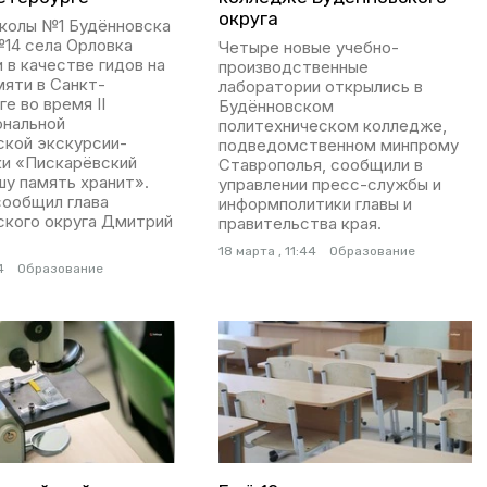
округа
школы №1 Будённовска
№14 села Орловка
Четыре новые учебно-
 в качестве гидов на
производственные
мяти в Санкт-
лаборатории открылись в
е во время II
Будённовском
нальной
политехническом колледже,
ской экскурсии-
подведомственном минпрому
ки «Пискарёвский
Ставрополья, сообщили в
шу память хранит».
управлении пресс-службы и
сообщил глава
информполитики главы и
ского округа Дмитрий
правительства края.
18 марта , 11:44
Образование
4
Образование