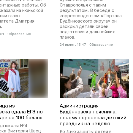
онтажные работы. Об
Ставрополья с таким
казали на июньской
результатом. В беседе с
нии главы
корреспондентом «Портала
литета Дмитрия
Будённовского округа» он
.
раскрыл детали своей
подготовки и дальнейших
:51
Образование
планов.
24 июня , 15:47
Образование
ица из
Администрация
ска сдала ЕГЭ по
Будённовска пояснила,
ре на 100 баллов
почему перенесла детский
праздник на неделю
ца школы №4
ска Виктория Швец
Ко Дню защиты детей в