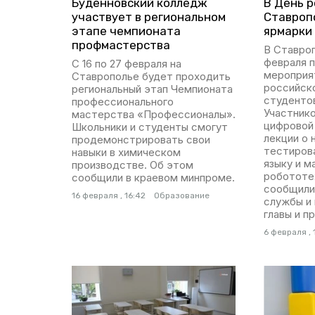
Будённовский колледж
В День р
участвует в региональном
Ставроп
этапе чемпионата
ярмарки
профмастерства
В Ставро
февраля 
С 16 по 27 февраля на
мероприя
Ставрополье будет проходить
российско
региональный этап Чемпионата
студентов
профессионального
Участнико
мастерства «Профессионалы».
цифровой
Школьники и студенты смогут
лекции о 
продемонстрировать свои
тестиров
навыки в химическом
языку и м
производстве. Об этом
робототе
сообщили в краевом минпроме.
сообщили 
16 февраля , 16:42
Образование
службы и
главы и п
6 февраля , 