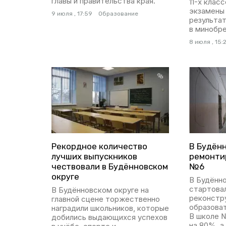
главы и правительства края.
11-х клас
экзамены 
9 июля , 17:59
Образование
результа
в минобре
8 июля , 15:
Рекордное количество
В Будён
лучших выпускников
ремонти
чествовали в Будённовском
№6
округе
В Будённ
стартова
В Будённовском округе на
реконстр
главной сцене торжественно
образова
наградили школьников, которые
В школе 
добились выдающихся успехов
на 80%, а