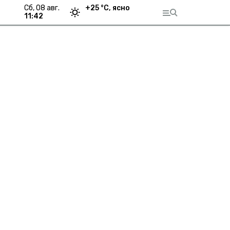
сб, 08 авг.
+
25
°С,
ясно
11:42