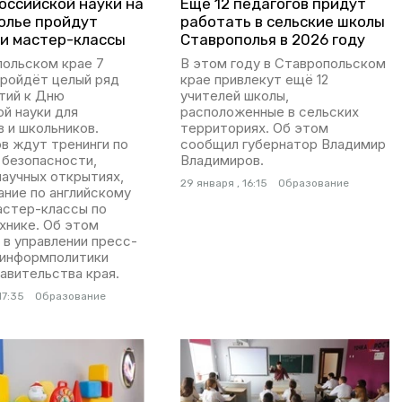
оссийской науки на
Ещё 12 педагогов придут
олье пройдут
работать в сельские школы
 и мастер-классы
Ставрополья в 2026 году
польском крае 7
В этом году в Ставропольском
пройдёт целый ряд
крае привлекут ещё 12
тий к Дню
учителей школы,
й науки для
расположенные в сельских
 и школьников.
территориях. Об этом
в ждут тренинги по
сообщил губернатор Владимир
 безопасности,
Владимиров.
научных открытиях,
29 января , 16:15
Образование
ание по английскому
астер-классы по
хнике. Об этом
в управлении пресс-
 информполитики
равительства края.
17:35
Образование