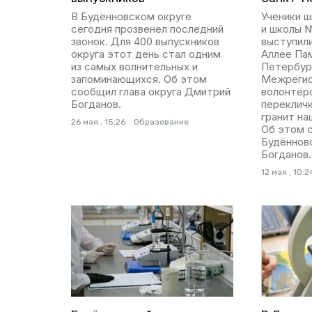
В Будённовском округе
Ученики 
сегодня прозвенел последний
и школы 
звонок. Для 400 выпускников
выступили
округа этот день стал одним
Аллее Па
из самых волнительных и
Петербург
запоминающихся. Об этом
Межрегио
сообщил глава округа Дмитрий
волонтёр
Богданов.
переклич
гранит на
26 мая , 15:26
Образование
Об этом 
Будённов
Богданов.
12 мая , 10:2