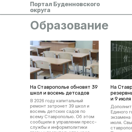
Портал Буденновского
округа
Образование
На Ставрополье обновят 39
На Став
школ и восемь детсадов
резервны
и 9 июля
В 2026 году капитальный
ремонт затронет 39 школ и
Дополнит
восемь детских садов по
Единого 
всему Ставрополью. Об этом
экзамена 
сообщили в управлении пресс-
июля. Свы
службы и информполитики
ставропо