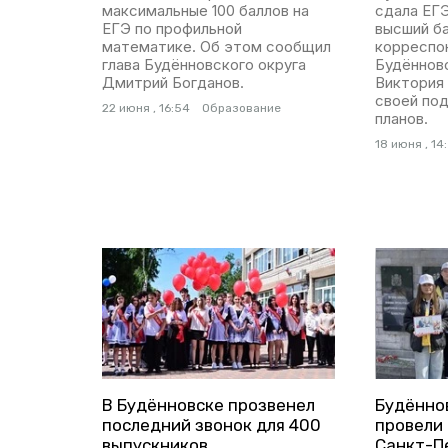
максимальные 100 баллов на
сдала ЕГЭ
ЕГЭ по профильной
высший ба
математике. Об этом сообщил
корреспо
глава Будённовского округа
Будённов
Дмитрий Богданов.
Виктория
своей под
22 июня , 16:54
Образование
планов.
18 июня , 14
В Будённовске прозвенел
Будённо
последний звонок для 400
провели
выпускников
Санкт-П