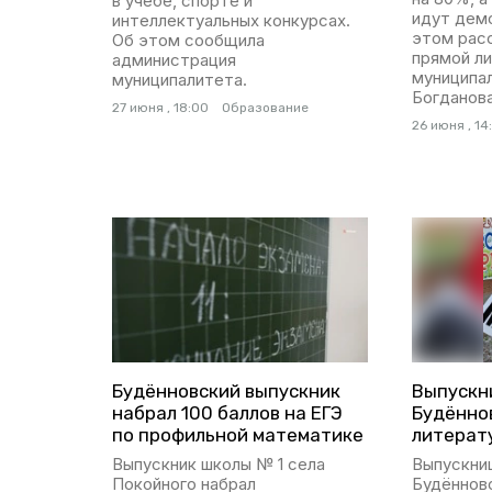
в учёбе, спорте и
идут дем
интеллектуальных конкурсах.
этом расс
Об этом сообщила
прямой ли
администрация
муниципа
муниципалитета.
Богданова
27 июня , 18:00
Образование
26 июня , 14
Будённовский выпускник
Выпускн
набрал 100 баллов на ЕГЭ
Будённов
по профильной математике
литерату
Выпускник школы № 1 села
Выпускни
Покойного набрал
Будённов