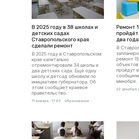
В 2025 году в 38 школах и
Ремонт 1
детских садах
пройдёт
Ставропольского края
два года
сделали ремонт
В Ставро
запланиро
В 2025 году в Ставропольском
ремонт 1
крае капитально
объектов
отремонтировали 34 школы и
пройдут в
два детских сада. Ещё одну
сообщили
школу и детсад обновили по
минобре.
инициативе губернатора. Об
этом сообщает краевое
22 декабря 
правительство.
11 января , 17:59
Образование