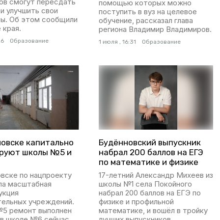
сов смогут пересдать
помощью которых можно
и улучшить свои
поступить в вуз на целевое
ты. Об этом сообщили
обучение, рассказал глава
 края.
региона Владимир Владимиров.
26
Образование
1 июля , 16:31
Образование
новске капитально
Будённовский выпускник
руют школы №5 и
набрал 200 баллов на ЕГЭ
по математике и физике
овске по нацпроекту
17-летний Александр Михеев из
ла масштабная
школы №1 села Покойного
укция
набрал 200 баллов на ЕГЭ по
тельных учреждений.
физике и профильной
№5 ремонт выполнен
математике, и вошёл в тройку
 в школе №6 сейчас
лучших выпускников