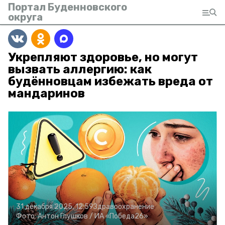
Портал Буденновского
округа
Укрепляют здоровье, но могут
вызвать аллергию: как
будённовцам избежать вреда от
мандаринов
31 декабря 2025, 12:59
Здравоохранение
Фото:
Антон Глушков /
ИА «Победа26»