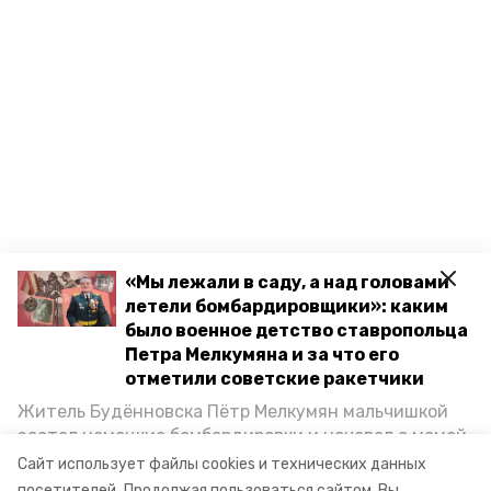
«Мы лежали в саду, а над головами
летели бомбардировщики»: каким
было военное детство ставропольца
Петра Мелкумяна и за что его
отметили советские ракетчики
Житель Будённовска Пётр Мелкумян мальчишкой
застал немецкие бомбардировки и ночевал с мамой
под открытым небом, когда гитлеровцы заняли их
Сайт использует файлы cookies и технических данных
дом. Чем запомнились эти дни, как выживали после
посетителей.
Продолжая пользоваться сайтом, Вы