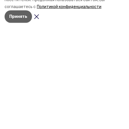
и чем Пётр помог ракетным войскам — в новом
соглашаетесь с
Политикой конфиденциальности
материале спецпроекта «Победы26» «Дети
Принять
Великой Отечественной».
Разделы
Новости
Статьи
О компании
Документы
Контактная информация
Мы в соцсетях
© 2015 — 2025 «Буденновский
информационный портал»
16+