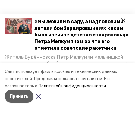
«Мы лежали в саду, а над головами
летели бомбардировщики»: каким
было военное детство ставропольца
Петра Мелкумяна и за что его
отметили советские ракетчики
Житель Будённовска Пётр Мелкумян мальчишкой
застал немецкие бомбардировки и ночевал с мамой
под открытым небом, когда гитлеровцы заняли их
Сайт использует файлы cookies и технических данных
дом. Чем запомнились эти дни, как выживали после
посетителей.
Продолжая пользоваться сайтом, Вы
и чем Пётр помог ракетным войскам — в новом
соглашаетесь с
Политикой конфиденциальности
материале спецпроекта «Победы26» «Дети
Принять
Великой Отечественной».
Разделы
Новости