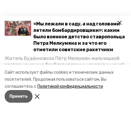
«Мы лежали в саду, а над головами
летели бомбардировщики»: каким
было военное детство ставропольца
Петра Мелкумяна и за что его
отметили советские ракетчики
Житель Будённовска Пётр Мелкумян мальчишкой
застал немецкие бомбардировки и ночевал с мамой
под открытым небом, когда гитлеровцы заняли их
Сайт использует файлы cookies и технических данных
дом. Чем запомнились эти дни, как выживали после
посетителей.
Продолжая пользоваться сайтом, Вы
и чем Пётр помог ракетным войскам — в новом
соглашаетесь с
Политикой конфиденциальности
материале спецпроекта «Победы26» «Дети
Принять
Великой Отечественной».
Разделы
Новости