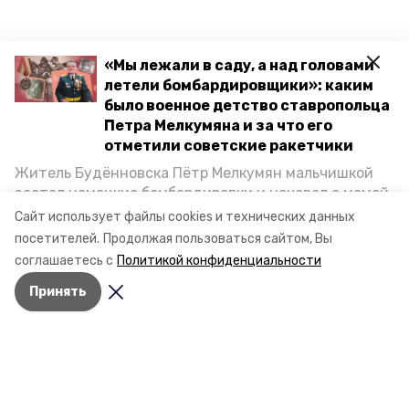
«Мы лежали в саду, а над головами
летели бомбардировщики»: каким
было военное детство ставропольца
Петра Мелкумяна и за что его
отметили советские ракетчики
Житель Будённовска Пётр Мелкумян мальчишкой
застал немецкие бомбардировки и ночевал с мамой
под открытым небом, когда гитлеровцы заняли их
Сайт использует файлы cookies и технических данных
дом. Чем запомнились эти дни, как выживали после
посетителей.
Продолжая пользоваться сайтом, Вы
и чем Пётр помог ракетным войскам — в новом
соглашаетесь с
Политикой конфиденциальности
материале спецпроекта «Победы26» «Дети
Принять
Великой Отечественной».
Разделы
Новости