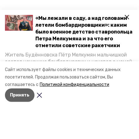
«Мы лежали в саду, а над головами
летели бомбардировщики»: каким
было военное детство ставропольца
Петра Мелкумяна и за что его
отметили советские ракетчики
Житель Будённовска Пётр Мелкумян мальчишкой
застал немецкие бомбардировки и ночевал с мамой
под открытым небом, когда гитлеровцы заняли их
Сайт использует файлы cookies и технических данных
дом. Чем запомнились эти дни, как выживали после
посетителей.
Продолжая пользоваться сайтом, Вы
и чем Пётр помог ракетным войскам — в новом
Разделы
соглашаетесь с
Политикой конфиденциальности
материале спецпроекта «Победы26» «Дети
Новости
Принять
Великой Отечественной».
Статьи
О компании
Документы
Контактная информация