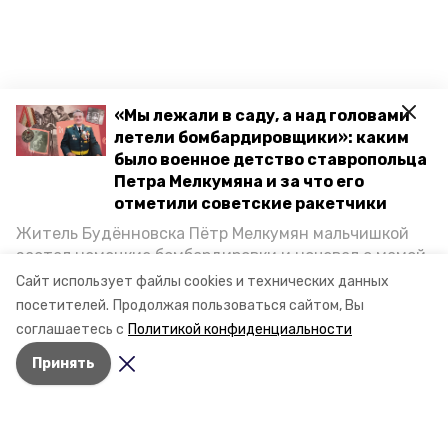
«Мы лежали в саду, а над головами
летели бомбардировщики»: каким
было военное детство ставропольца
Петра Мелкумяна и за что его
Разделы
отметили советские ракетчики
Новости
Житель Будённовска Пётр Мелкумян мальчишкой
Статьи
застал немецкие бомбардировки и ночевал с мамой
под открытым небом, когда гитлеровцы заняли их
Сайт использует файлы cookies и технических данных
О компании
дом. Чем запомнились эти дни, как выживали после
посетителей.
Продолжая пользоваться сайтом, Вы
и чем Пётр помог ракетным войскам — в новом
Документы
соглашаетесь с
Политикой конфиденциальности
материале спецпроекта «Победы26» «Дети
Контактная информация
Принять
Великой Отечественной».
Мы в соцсетях