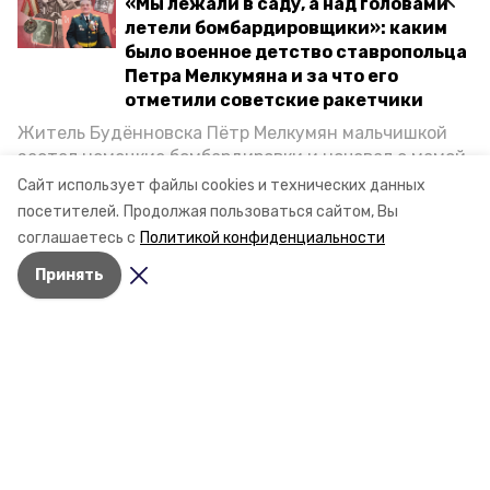
«Мы лежали в саду, а над головами
летели бомбардировщики»: каким
было военное детство ставропольца
Петра Мелкумяна и за что его
отметили советские ракетчики
Житель Будённовска Пётр Мелкумян мальчишкой
застал немецкие бомбардировки и ночевал с мамой
под открытым небом, когда гитлеровцы заняли их
Сайт использует файлы cookies и технических данных
дом. Чем запомнились эти дни, как выживали после
посетителей.
Продолжая пользоваться сайтом, Вы
и чем Пётр помог ракетным войскам — в новом
соглашаетесь с
Политикой конфиденциальности
материале спецпроекта «Победы26» «Дети
Принять
Великой Отечественной».
Разделы
Новости
Статьи
О компании
Документы
Контактная информация