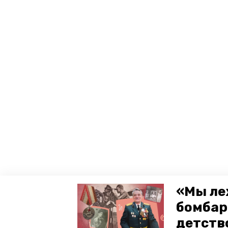
«Мы ле
бомбар
детств