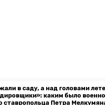
жали в саду, а над головами лет
дировщики»: каким было военн
о ставропольца Петра Мелкумяна