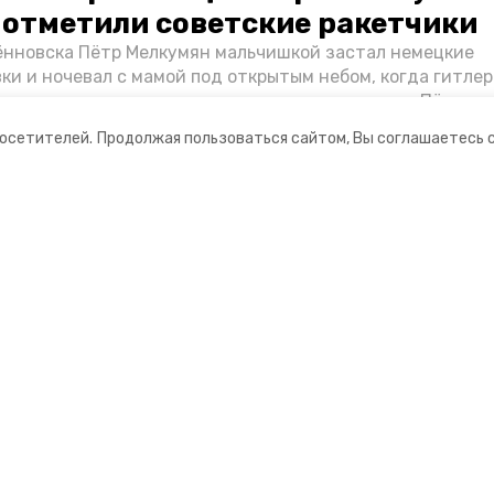
о отметили советские ракетчики
нновска Пётр Мелкумян мальчишкой застал немецкие
ки и ночевал с мамой под открытым небом, когда гитле
запомнились эти дни, как выживали после и чем Пётр по
йскам — в новом материале спецпроекта «Победы26» «
посетителей.
Продолжая пользоваться сайтом, Вы соглашаетесь 
ой».
ании
Мы в соцсетях
нты
ная информация
формационный портал»
ионное агентство»