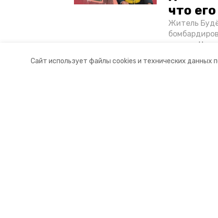
что ег
Житель Будё
бомбардиров
их дом. Чем 
ракетным во
Сайт использует файлы cookies и технических данных 
Отечественн
Разделы
О комп
Новости
Докуме
Статьи
Контакт
© 2015 — 2025 «Буденновский ин
16+
Учредитель ГАУ СК «Ставропольское краевое информац
Главный редактор Тимченко М.П.
+7 (86-52) 33-51-05