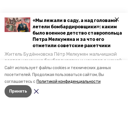
«Мы лежали в саду, а над головами
летели бомбардировщики»: каким
было военное детство ставропольца
Петра Мелкумяна и за что его
отметили советские ракетчики
Житель Будённовска Пётр Мелкумян мальчишкой
застал немецкие бомбардировки и ночевал с мамой
под открытым небом, когда гитлеровцы заняли их
Сайт использует файлы cookies и технических данных
дом. Чем запомнились эти дни, как выживали после
посетителей.
Продолжая пользоваться сайтом, Вы
и чем Пётр помог ракетным войскам — в новом
соглашаетесь с
Политикой конфиденциальности
материале спецпроекта «Победы26» «Дети
Принять
Великой Отечественной».
Разделы
Новости