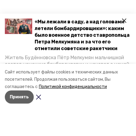
«Мы лежали в саду, а над головами
летели бомбардировщики»: каким
было военное детство ставропольца
Петра Мелкумяна и за что его
отметили советские ракетчики
Житель Будённовска Пётр Мелкумян мальчишкой
застал немецкие бомбардировки и ночевал с мамой
под открытым небом, когда гитлеровцы заняли их
Сайт использует файлы cookies и технических данных
дом. Чем запомнились эти дни, как выживали после
посетителей.
Продолжая пользоваться сайтом, Вы
и чем Пётр помог ракетным войскам — в новом
соглашаетесь с
Политикой конфиденциальности
материале спецпроекта «Победы26» «Дети
Принять
Великой Отечественной».
Разделы
Новости