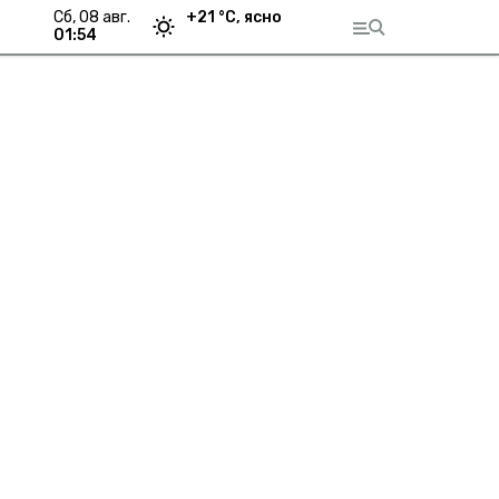
сб, 08 авг.
+
21
°С,
ясно
01:54