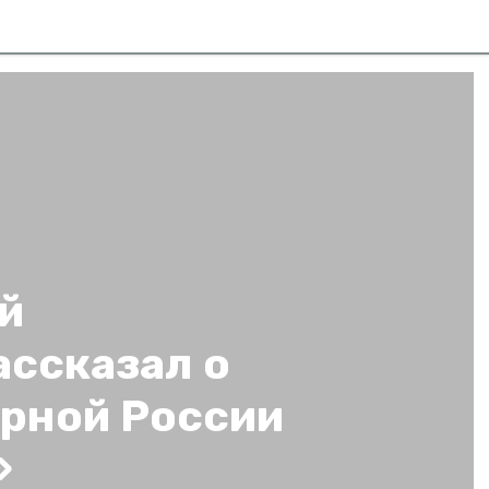
й
ассказал о
орной России
»