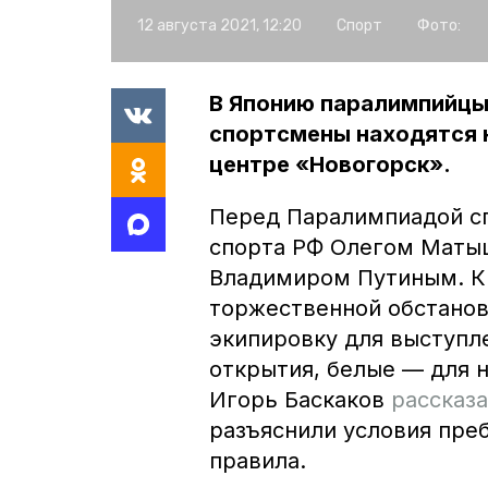
12 августа 2021, 12:20
Спорт
Фото:
В Японию паралимпийцы 
спортсмены находятся 
центре «Новогорск».
Перед Паралимпиадой с
спорта РФ Олегом Маты
Владимиром Путиным. Кр
торжественной обстанов
экипировку для выступл
открытия, белые — для 
Игорь Баскаков
рассказ
разъяснили условия пре
правила.