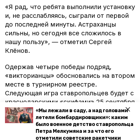
«Я рад, что ребята выполнили установку
и, не расслабляясь, сыграли от первой
до последней минуты. Астраханцы
сильны, но сегодня все сложилось в
нашу пользу», — отметил Сергей
Клёнов.
Одержав четыре победы подряд,
«викторианцы» обосновались на втором
месте в турнирном реестре.
Следующая игра ставропольцев будет с
краснодарскими «скифами» 25 сентября
в Будённовске.
«Мы лежали в саду, а над головами
летели бомбардировщики»: каким
было военное детство ставропольца
Ранее сообщалось, что ставропольские
Петра Мелкумяна и за что его
гандболисты
стали
обладателями
отметили советские ракетчики