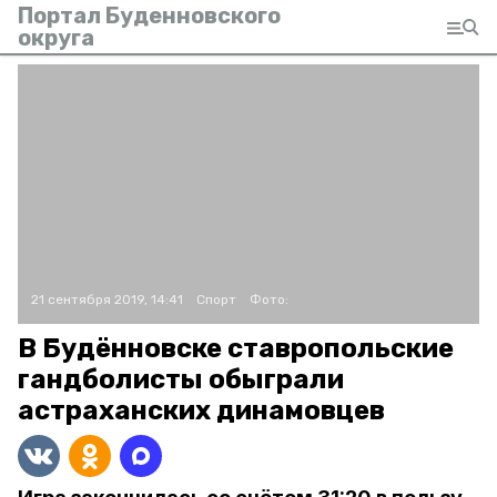
Портал Буденновского
округа
21 сентября 2019, 14:41
Спорт
Фото:
В Будённовске ставропольские
гандболисты обыграли
астраханских динамовцев