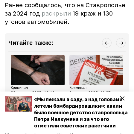
Ранее сообщалось, что на Ставрополье
за 2024 год
раскрыли
19 краж и 130
угонов автомобилей.
Читайте также:
Криминал
Криминал
Об
29 января 2025, 12:19
9 января 2025, 11:27
19
35-летнего будённовца
На жителя Будённовска
На
«Мы лежали в саду, а над головами
задержали за разбой в
завели уголовное дело
сн
летели бомбардировщики»: каким
табачном магазине
за кражу телефона из
ср
Ставрополя
магазина
11
было военное детство ставропольца
Петра Мелкумяна и за что его
Все новости
отметили советские ракетчики