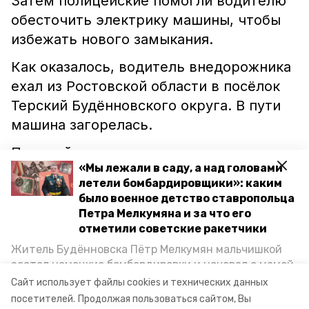
Затем полицейские помогли водителю
обесточить электрику машины, чтобы
избежать нового замыкания.
Как оказалось, водитель внедорожника
ехал из Ростовской области в посёлок
Терский Будённовского округа. В пути
машина загорелась.
Полицейские помогли отогнать
«Мы лежали в саду, а над головами
неисправный автомобиль на ремонт.
летели бомбардировщики»: каким
было военное детство ставропольца
Петра Мелкумяна и за что его
отметили советские ракетчики
ставропольский край
буденновский округ
Житель Будённовска Пётр Мелкумян мальчишкой
застал немецкие бомбардировки и ночевал с мамой
загорелся автомобиль
автоинспекторы
под открытым небом, когда гитлеровцы заняли их
Сайт использует файлы cookies и технических данных
дом. Чем запомнились эти дни, как выживали после
посетителей.
Продолжая пользоваться сайтом, Вы
угибдд по ск