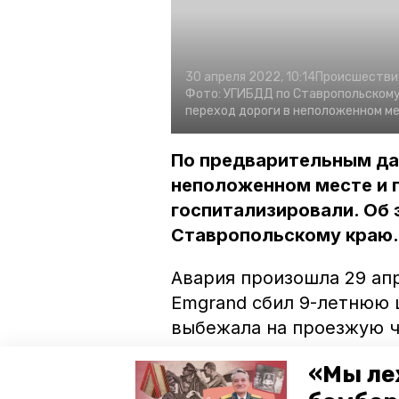
30 апреля 2022, 10:14
Происшестви
Фото:
УГИБДД по Ставропольскому 
переход дороги в неположенном м
По предварительным да
неположенном месте и 
госпитализировали. Об
Ставропольскому краю.
Авария произошла 29 апр
Emgrand сбил 9-летнюю 
выбежала на проезжую ч
Пострадавшую доставили
«Мы ле
ноги и серьёзной травмо