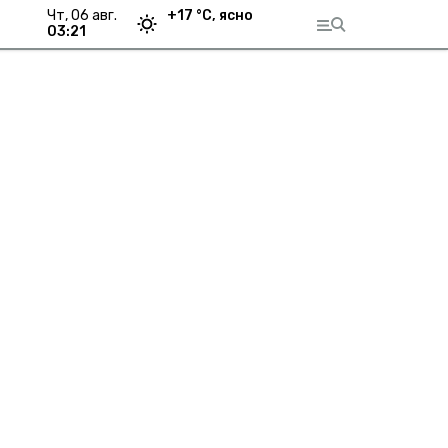
чт, 06 авг.
+
17
°С,
ясно
03:21