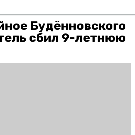
йное Будённовского
тель сбил 9-летнюю