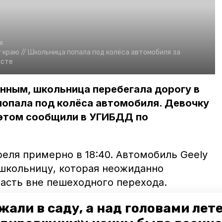
я
краю //
Школьница попала под колёса автомобиля за
есте
нным, школьница перебегала дорогу в
попала под колёса автомобиля. Девочку
 этом сообщили в УГИБДД по
еля примерно в 18:40. Автомобиль Geely
школьницу, которая неожиданно
асть вне пешеходного перехода.
 в больницу Будённовска с переломом
жали в саду, а над головами лет
й головы.