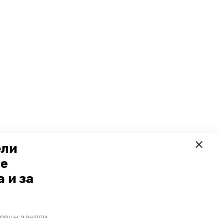
ели
ое
 и за
ровцы заняли