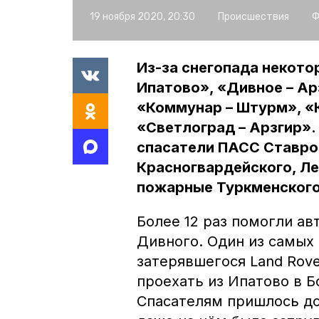
19 ноября 2020, 20:30
Происшествия
Ф
Из-за снегопада некото
Ипатово», «Дивное – Ар
«Коммунар – Штурм», «
«Светлоград – Арзгир»
спасатели ПАСС Ставроп
Красногвардейского, Ле
пожарные Туркменского
Более 12 раз помогли а
Дивного. Один из самых 
затерявшегося Land Rove
проехать из Ипатово в Б
Спасателям пришлось до