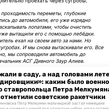
днительно проехать через сугробы.
 проходимость переметы, глубокие
лись до автомобиля, его уже изрядно
аскапывать лопатами, чтобы очистить
 уже вытащили его с помощью лебёдки.
тель ехал на своем авто за нами. Но
угробах. И мы снова вытаскивали его. Все
но, мы сопроводили автомобиль до
ачальник АСГ Дивного Заур Алиев.
жали в саду, а над головами лет
ли вытащили из кювета с помощью лебёдки
юся из Ставрополя в село
дировщики»: каким было военн
ь не справился с управлением на
о ставропольца Петра Мелкумяна
л с неё. В результате никто из
о отметили советские ракетчики
л, сообщили в ГКУ «Противопожарная и
нновска Пётр Мелкумян мальчишкой застал немецкие
служба Ставропольского края».
ки и ночевал с мамой под открытым небом, когда гитле