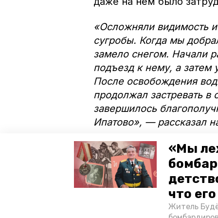
даже на нём было затру
«Осложняли видимость и
сугробы. Когда мы добра
замело снегом. Начали р
подъезд к нему, а затем
После освобождения води
продолжал застревать в с
завершилось благополуч
Ипатово», — рассказал н
«Мы ле
В этот же день спасате
маршрутку, направлявшу
бомбар
Вознесеновское. Водител
детств
скользкой дороге и съеха
что ег
пассажиров не пострада
Житель Будё
аварийно-спасательная 
бомбардиров