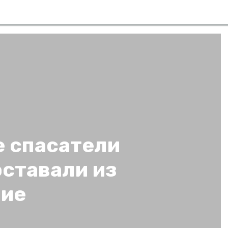
е спасатели
оставали из
шие