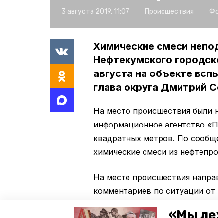
3 августа 2019, 11:07
Происшествия
Фо
Химические смеси непо
Нефтекумского городско
августа на объекте всп
глава округа Дмитрий С
На место происшествия были 
информационное агентство «П
квадратных метров. По сообще
химические смеси из нефтепро
На месте происшествия напра
комментариев по ситуации от
поступало.
«Мы ле