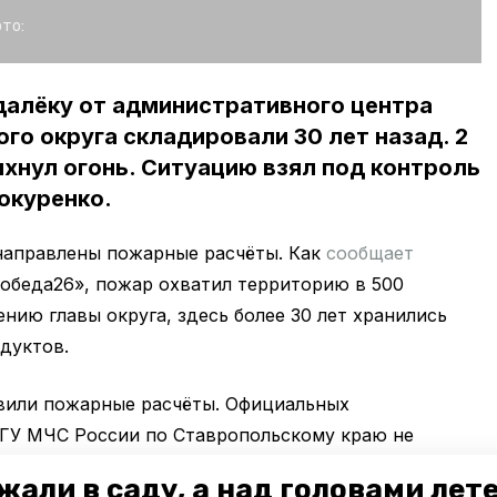
то:
далёку от административного центра
го округа складировали 30 лет назад. 2
ыхнул огонь. Ситуацию взял под контроль
окуренко.
направлены пожарные расчёты. Как
сообщает
обеда26», пожар охватил территорию в 500
нию главы округа, здесь более 30 лет хранились
дуктов.
вили пожарные расчёты. Официальных
 ГУ МЧС России по Ставропольскому краю не
жали в саду, а над головами лет