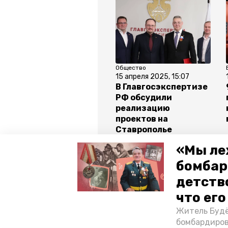
Общество
15 апреля 2025, 15:07
В Главгосэкспертизе
РФ обсудили
реализацию
проектов на
Ставрополье
«Мы ле
Все новости
бомбар
детств
ставропольский край
губер
что ег
Житель Будё
президент рф
бомбардиров