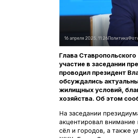
16 апреля 2025, 11:26
Политика
Фот
Глава Ставропольского
участие в заседании пр
проводил президент Вла
обсуждались актуальны
жилищных условий, бла
хозяйства. Об этом соо
На заседании президиума
акцентировал внимание 
сёл и городов, а также 