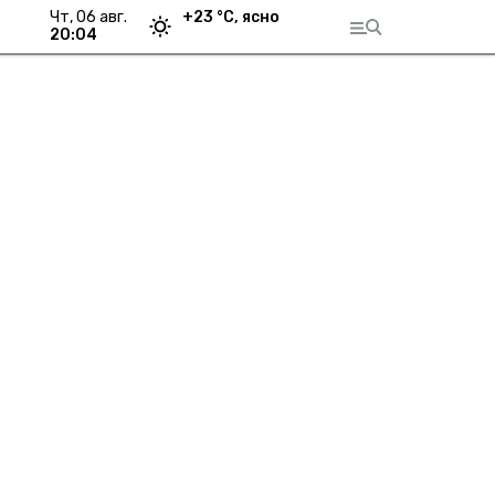
чт, 06 авг.
+
23
°С,
ясно
20:04