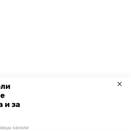
ели
ое
 и за
ровцы заняли