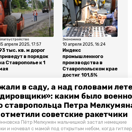
Благоустройство
Экономика
15 апреля 2025, 17:57
10 апреля 2025, 16:24
93 тыс. кв. м дорог
Индекс
приведут в порядок
промышленного
на Ставрополье к 1
производства в
мая
Ставропольском крае
достиг 101,5%
жали в саду, а над головами лет
дировщики»: каким было военн
о ставропольца Петра Мелкумяна
натор владимир владимиров
госсовет
о отметили советские ракетчики
нновска Пётр Мелкумян мальчишкой застал немецкие
ки и ночевал с мамой под открытым небом, когда гитле