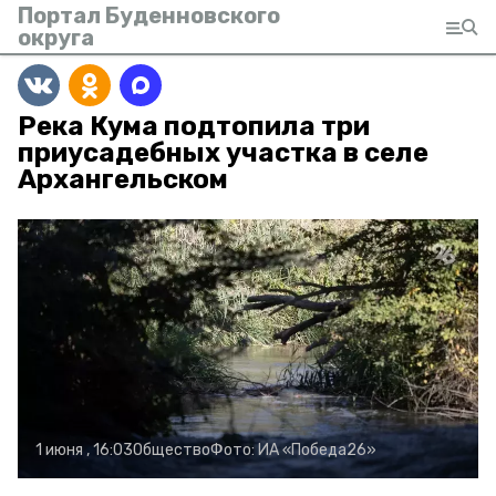
Портал Буденновского
округа
Река Кума подтопила три
приусадебных участка в селе
Архангельском
1 июня , 16:03
Общество
Фото:
ИА «Победа26»