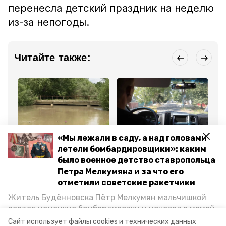
перенесла детский праздник на неделю
из-за непогоды.
Читайте также:
Общество
Общество
Об
«Мы лежали в саду, а над головами
29 мая , 17:37
28 мая , 17:59
18
летели бомбардировщики»: каким
В Будённовском округе
В Будённовском округе
Гл
ввели режим
расширят
по
было военное детство ставропольца
повышенной готовности
муниципальный
пр
Петра Мелкумяна и за что его
из-за половодья на Куме
автопарк
оп
не
отметили советские ракетчики
Житель Будённовска Пётр Мелкумян мальчишкой
Все новости
застал немецкие бомбардировки и ночевал с мамой
под открытым небом, когда гитлеровцы заняли их
Сайт использует файлы cookies и технических данных