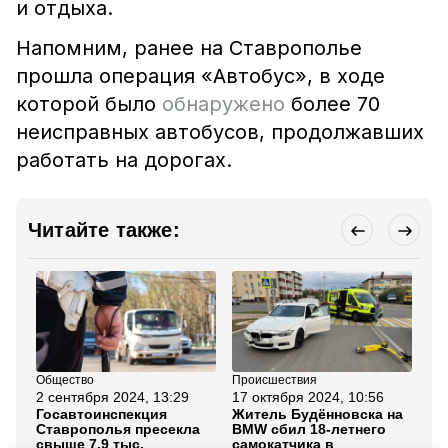
и отдыха.
Напомним, ранее на Ставрополье
прошла операция «Автобус», в ходе
которой было
обнаружено
более 70
неисправных автобусов, продолжавших
работать на дорогах.
Читайте также:
Общество
Происшествия
Пр
2 сентября 2024, 13:29
17 октября 2024, 10:56
15
Госавтоинспекция
Житель Будённовска на
Во
Ставрополья пресекла
BMW сбил 18-летнего
по
свыше 7,9 тыс.
самокатчика в
Бу