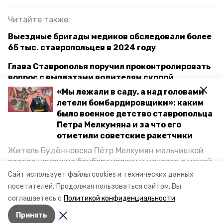
Читайте также:
Выездные бригады медиков обследовали более
65 тыс. ставропольцев в 2024 году
Глава Ставрополья поручил проконтролировать
вопрос с выплатами водителям скорой
«Мы лежали в саду, а над головами
Более 250 врачей придут работать в
летели бомбардировщики»: каким
ставропольские медучреждения в 2024 году
было военное детство ставропольца
Петра Мелкумяна и за что его
отметили советские ракетчики
ставропольский край
Житель Будённовска Пётр Мелкумян мальчишкой
застал немецкие бомбардировки и ночевал с мамой
продолжительность жизни
медицина
под открытым небом, когда гитлеровцы заняли их
Сайт использует файлы cookies и технических данных
дом. Чем запомнились эти дни, как выживали после
посетителей.
Продолжая пользоваться сайтом, Вы
минздрав
и чем Пётр помог ракетным войскам — в новом
соглашаетесь с
Политикой конфиденциальности
материале спецпроекта «Победы26» «Дети
Принять
Великой Отечественной».
Авторы:
Анастасия Матюшенко