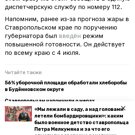
диспетчерскую службу по номеру 112.
Напомним, ранее из-за прогноза жары в
Ставропольском крае по поручению
губернатора был
введён
режим
повышенной готовности. Он действует
по всему краю с 4 июля.
Читайте также:
56% уборочной площади обработали хлеборобы
в Будённовском округе
Ставропольцам напомнили о мерах
безопасности на воде
«Мы лежали в саду, а над головами
летели бомбардировщики»: каким
В Будённовске ликвидируют свалки и
было военное детство ставропольца
отремонтируют дороги по поручению
Петра Мелкумяна и за что его
губернатора