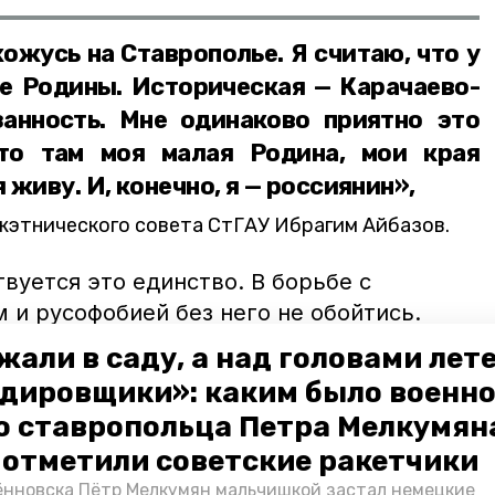
ожусь на Ставрополье. Я считаю, что у
ве Родины. Историческая — Карачаево-
занность. Мне одинаково приятно это
что там моя малая Родина, мои края
 живу. И, конечно, я — россиянин»,
этнического совета СтГАУ Ибрагим Айбазов.
твуется это единство. В борьбе с
 и русофобией без него не обойтись.
жали в саду, а над головами лет
ческое давление не сломит Россию. Ведь
дов и конфессий поможет и дальше
дировщики»: каким было военн
ономическую сферу государства и
о ставропольца Петра Мелкумяна
о отметили советские ракетчики
нновска Пётр Мелкумян мальчишкой застал немецкие