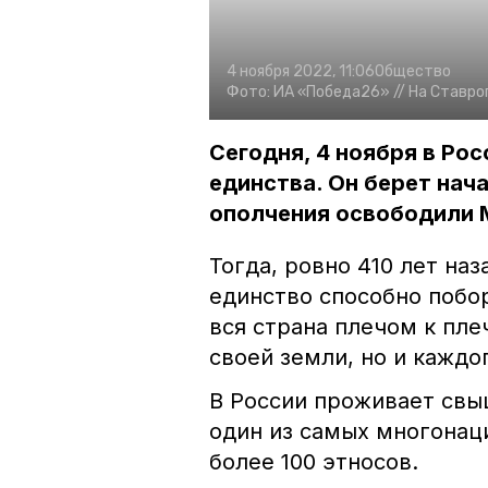
4 ноября 2022, 11:06
Общество
Фото:
ИА «Победа26» //
На Ставро
Сегодня, 4 ноября в Ро
единства. Он берет нача
ополчения освободили М
Тогда, ровно 410 лет наз
единство способно побор
вся страна плечом к пле
своей земли, но и каждо
В России проживает свы
один из самых многонац
более 100 этносов.