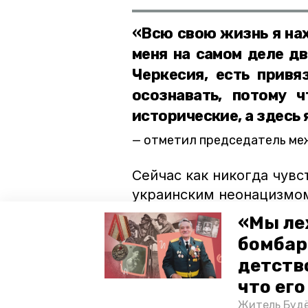
«Всю свою жизнь я нах
меня на самом деле д
Черкесия, есть привя
осознавать, потому 
исторические, а здесь я
отметил председатель меж
Сейчас как никогда чувс
украинским неонацизмом
«Мы ле
Политическое и экономи
сплоченность всех наро
бомбар
развивать социально-эк
детств
сохранить суверенитет.
что ег
Житель Будё