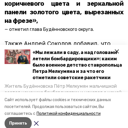
коричневого цвета и зеркальной
панели золотого цвета, вырезанных
на фрезе»,
отметил глава Будённовского округа.
Также Андрей Соколов добавил, что
обновленный памятник станет
«Мы лежали в саду, а над головами
отличным подарком для всех учителей
летели бомбардировщики»: каким
было военное детство ставропольца
Прикумья в день их профессионального
Петра Мелкумяна и за что его
праздника.
отметили советские ракетчики
Житель Будённовска Пётр Мелкумян мальчишкой
застал немецкие бомбардировки и ночевал с мамой
памятник учителю
день учителя
под открытым небом, когда гитлеровцы заняли их
Сайт использует файлы cookies и технических данных
дом. Чем запомнились эти дни, как выживали после
педагоги
андрей соколов
будённовск
посетителей.
Продолжая пользоваться сайтом, Вы
и чем Пётр помог ракетным войскам — в новом
соглашаетесь с
Политикой конфиденциальности
материале спецпроекта «Победы26» «Дети
будённовский округ
Принять
Великой Отечественной».