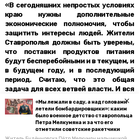
«В сегодняшних непростых условиях
краю нужны дополнительные
экономические полномочия, чтобы
защитить интересы людей. Жители
Ставрополья должны быть уверены,
что поставки продуктов питания
будут бесперебойными и в текущем, и
в будущем году, и в последующий
период. Считаю, что это общая
задача для всех ветвей власти. И вся
законодательная поддержка с нашей
«Мы лежали в саду, а над головами
стороны для этого будет оказана»,
летели бомбардировщики»: каким
было военное детство ставропольца
пояснил Николай Великдань.
Петра Мелкумяна и за что его
отметили советские ракетчики
ставропольский край
буденновск
Житель Будённовска Пётр Мелкумян мальчишкой