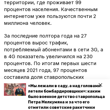
территории, где проживает 99
процентов населения. Качественным
интернетом уже пользуются почти 2
миллиона человек.
За последние полтора года на 27
процентов вырос трафик,
потребляемый абонентами в сети 3G, а
в 4G показатель увеличился на 230
процентов. По итогам первых шести
месяцев 2021 года, 97 процентов
составила доля ставропольских
домохозяйств, которым теперь
«Мы лежали в саду, а над головами
доступен мобильный интернет
летели бомбардировщики»: каким
было военное детство ставропольца
скоростью не менее 1 Мбит/сек от
Петра Мелкумяна и за что его
минимум двух операторов. К слову,
отметили советские ракетчики