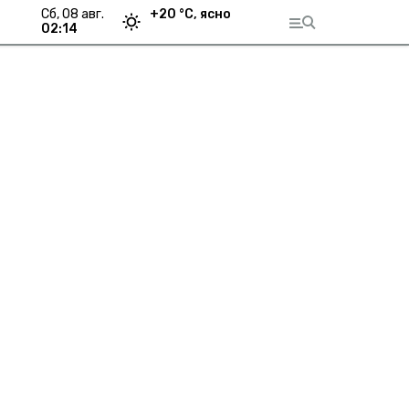
сб, 08 авг.
+
20
°С,
ясно
02:14