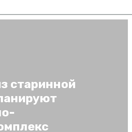
из старинной
ланируют
но-
омплекс