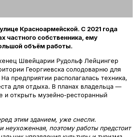
:
улице Красноармейской. С 2021 года
ах частного собственника, ему
ольшой объём работы.
оженец Швейцарии Рудольф Лейцингер
ритории Георгиевска солодоварню для
 На предприятии располагалась техника,
ста для отдыха. В планах владельца —
е и открыть музейно-ресторанный
ред этим зданием, уже снесли.
и неухоженная, поэтому работы предстоит
чальник управления культуры и туризма