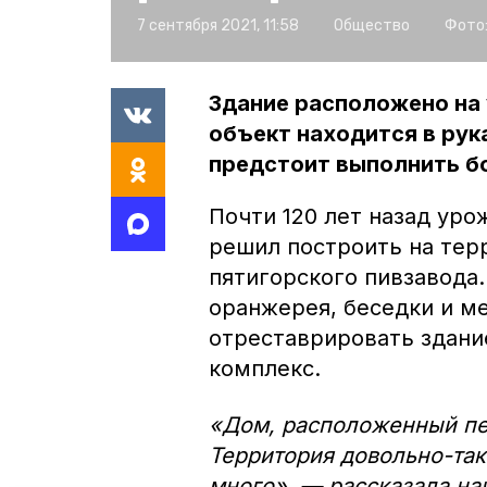
7 сентября 2021, 11:58
Общество
Фото
Здание расположено на 
объект находится в рук
предстоит выполнить б
Почти 120 лет назад ур
решил построить на тер
пятигорского пивзавода.
оранжерея, беседки и ме
отреставрировать здани
комплекс.
«Дом, расположенный пе
Территория довольно-так
много», — рассказала на