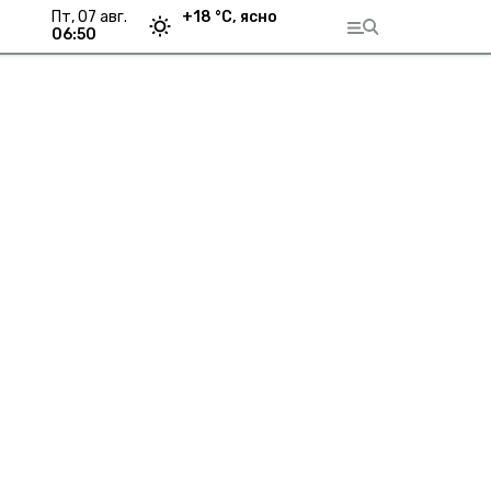
пт, 07 авг.
+
18
°С,
ясно
06:50