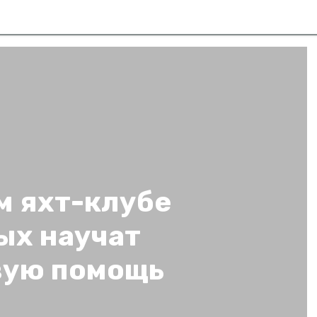
м яхт-клубе
ых научат
вую помощь