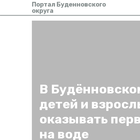
Портал Буденновского
округа
В Будённовско
детей и взросл
оказывать пер
на воде