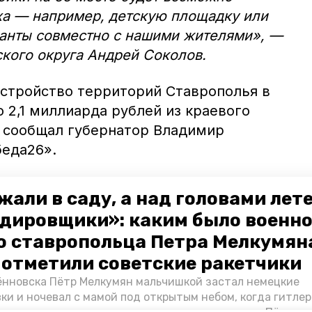
ха — например, детскую площадку или
ианты совместно с нашими жителями», —
кого округа Андрей Соколов.
устройство территорий Ставрополья в
 2,1 миллиарда рублей из краевого
 сообщал губернатор Владимир
беда26».
жали в саду, а над головами лет
дировщики»: каким было военн
о ставропольца Петра Мелкумяна
о отметили советские ракетчики
нновска Пётр Мелкумян мальчишкой застал немецкие
ки и ночевал с мамой под открытым небом, когда гитле