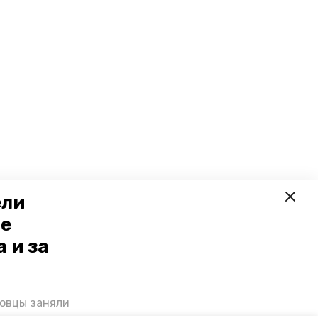
ели
ое
 и за
ровцы заняли