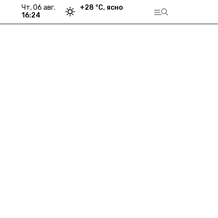
чт, 06 авг.
+
28
°С,
ясно
16:24