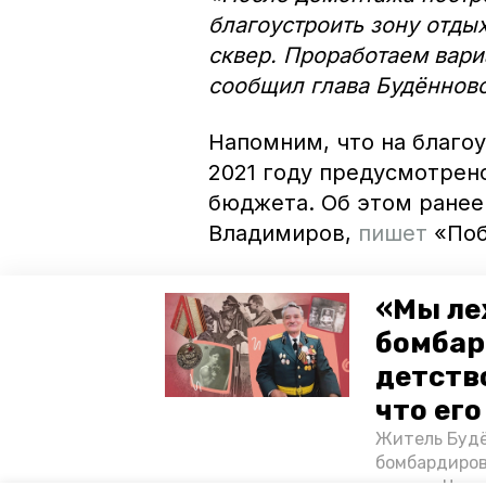
благоустроить зону отды
сквер. Проработаем вар
сообщил глава Будённовс
Напомним, что на благо
2021 году предусмотрено
бюджета. Об этом ранее
Владимиров,
пишет
«По
Фото: andrei.sokolov2626
«Мы ле
бомбар
детств
что ег
Житель Будё
бомбардиров