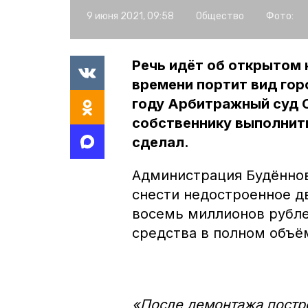
9 июня 2021, 09:58
Общество
Фото:
Речь идёт об открытом 
времени портит вид гор
году Арбитражный суд 
собственнику выполнить
сделал.
Администрация Будённов
снести недостроенное д
восемь миллионов рубле
средства в полном объём
«После демонтажа постр