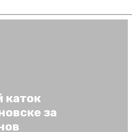
 каток
новске за
нов