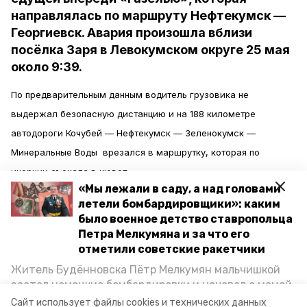
направлялась по маршруту Нефтекумск —
Георгиевск. Авария произошла вблизи
посёлка Заря в Левокумском округе 25 мая
около 9:39.
По предварительным данным водитель грузовика не
выдержал безопасную дистанцию и на 188 километре
автодороги Кочубей — Нефтекумск — Зеленокумск —
Минеральные Воды врезался в маршрутку, которая по
инерции съехала в кювет.
«Мы лежали в саду, а над головами
летели бомбардировщики»: каким
Во время аварии в салоне «Газели» находились 4 пассажира,
было военное детство ставропольца
один из них пострадал. Его госпитализировали, сообщили в
Петра Мелкумяна и за что его
управлении ГИБДД ГУ МВД России по Ставропольскому краю.
отметили советские ракетчики
Житель Будённовска Пётр Мелкумян мальчишкой
Сейчас на месте аварии работают сотрудники
застал немецкие бомбардировки и ночевал с мамой
под открытым небом, когда гитлеровцы заняли их
Госавтоинспекции. Обстоятельства случившегося и степень
Сайт использует файлы cookies и технических данных