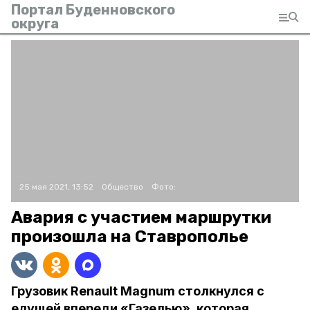
Портал Буденновского
округа
25 мая 2021, 13:52
Общество
Фото:
Авария с участием маршрутки
произошла на Ставрополье
Грузовик Renault Magnum столкнулся с
едущей впереди «Газелью», которая