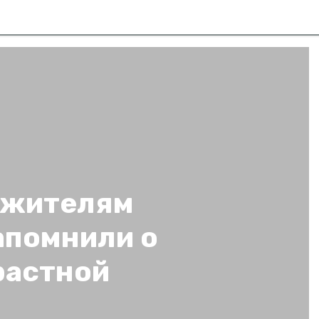
 жителям
апомнили о
растной