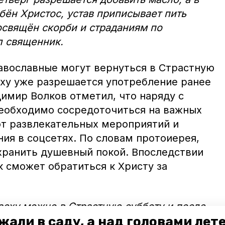
бён Христос, устав приписывает пить
посвящён скорби и страданиям по
л священник.
авославные могут вернуться в Страстную
сху уже разрешается употребление ранее
имир Волков отметил, что наряду с
еобходимо сосредоточиться на важных
от развлекательных мероприятий и
ия в соцсетях. По словам протоиерея,
хранить душевный покой. Впоследствии
 сможет обратиться к Христу за
асху можно в Страстную субботу и после
жали в саду, а над головами лет
есенье. Так мы посвящаем пищу Богу,