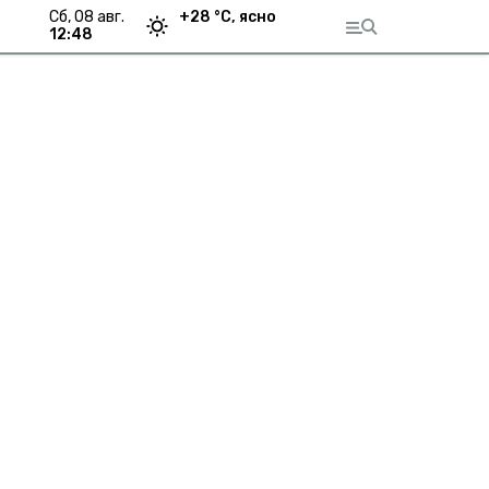
сб, 08 авг.
+
28
°С,
ясно
12:48