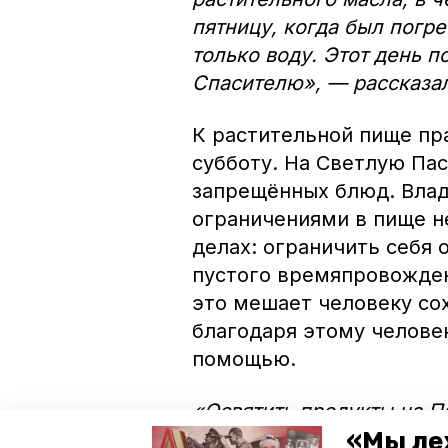
пятницу, когда был погре
только воду. Этот день 
Спасителю», — рассказа
К растительной пище пр
субботу. На Светлую Па
запрещённых блюд. Влад
ограничениями в пище н
делах: ограничить себя 
пустого времяпровожден
это мешает человеку со
благодаря этому человек
помощью.
«Освятить продукты на П
«Мы ле
ночной литургии в воскр