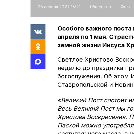
26 апреля 2021, 16:21
Общество
Фото:
Особого важного поста
апреля по 1 мая. Страс
земной жизни Иисуса Хр
Светлое Христово Воскре
неделю до праздника п
богослужения. Об этом
Ставропольской и Невин
«Великий Пост состоит и
Весь Великий Пост мы го
Христова Воскресения. П
Пасхой можно употребля
растительного масла, в ч