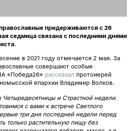
 православные придерживаются с 26
тная седмица связана с последними днями
иста.
сение в 2021 году отмечается 2 мая. За
равославные совершают особые
 ИА «Победа26»
рассказал
протоиерей
номысской епархии Владимир Волков.
з Четыредесятницы и Страстной недели.
товимся с вами к встрече Светлого
ервые три дня последней недели перед
ть только растительную пищу без
етверг разрешается добавить масло, а в