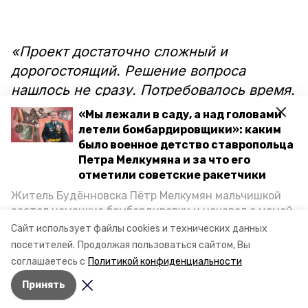
«Проект достаточно сложный и
дорогостоящий. Решение вопроса
нашлось не сразу. Потребовалось время.
Но всё возможно, когда есть желание
«Мы лежали в саду, а над головами
работать и менять к лучшему жизнь
летели бомбардировщики»: каким
было военное детство ставропольца
вокруг. И местные школьники – а это
Петра Мелкумяна и за что его
почти 500 человек, придут в такую
отметили советские ракетчики
школу, какой она должна быть –
Житель Будённовска Пётр Мелкумян мальчишкой
современной, просторной, светлой и
застал немецкие бомбардировки и ночевал с мамой
всем оборудованной», — сообщил
под открытым небом, когда гитлеровцы заняли их
Сайт использует файлы cookies и технических данных
дом. Чем запомнились эти дни, как выживали после
губернатор Владимир Владимиров.
посетителей.
Продолжая пользоваться сайтом, Вы
и чем Пётр помог ракетным войскам — в новом
соглашаетесь с
Политикой конфиденциальности
материале спецпроекта «Победы26» «Дети
Принять
Великой Отечественной».
Авторы:
Ольга Дьякова