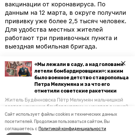
вакцинации от коронавируса. По
данным на 12 марта, в округе получили
прививку уже более 2,5 тысяч человек.
Для удобства местных жителей
работают три прививочных пункта и
выездная мобильная бригада.
«Необходимо постоянно продолжать
«Мы лежали в саду, а над головами
информирование, разъяснительную
летели бомбардировщики»: каким
было военное детство ставропольца
работу о важности вакцинации.
Петра Мелкумяна и за что его
Особенно важно, чтобы эта информация
отметили советские ракетчики
была доступна для людей старшего
Житель Будённовска Пётр Мелкумян мальчишкой
поколения. Именно для них коронавирус
застал немецкие бомбардировки и ночевал с мамой
представляет повышенную опасность», –
под открытым небом, когда гитлеровцы заняли их
Сайт использует файлы cookies и технических данных
дом. Чем запомнились эти дни, как выживали после
сообщил губернатор Ставрополья.
посетителей.
Продолжая пользоваться сайтом, Вы
и чем Пётр помог ракетным войскам — в новом
соглашаетесь с
Политикой конфиденциальности
материале спецпроекта «Победы26» «Дети