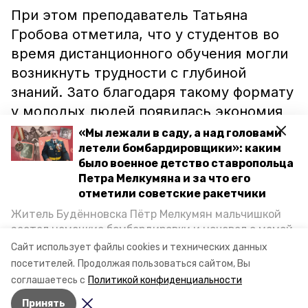
При этом преподаватель Татьяна
Гробова отметила, что у студентов во
время дистанционного обучения могли
возникнуть трудности с глубиной
знаний. Зато благодаря такому формату
у молодых людей появилась экономия
во времени – не нужно было тратить
«Мы лежали в саду, а над головами
часы на дорогу. Кроме того, по словам
летели бомбардировщики»: каким
было военное детство ставропольца
педагогов, процесс цифровизации
Петра Мелкумяна и за что его
пошёл в разы быстрее.
отметили советские ракетчики
Житель Будённовска Пётр Мелкумян мальчишкой
Как школьники и их родители
застал немецкие бомбардировки и ночевал с мамой
переживали дистанционное обучение,
под открытым небом, когда гитлеровцы заняли их
Сайт использует файлы cookies и технических данных
дом. Чем запомнились эти дни, как выживали после
читайте
в материале ИА «Победа26».
посетителей.
Продолжая пользоваться сайтом, Вы
и чем Пётр помог ракетным войскам — в новом
соглашаетесь с
Политикой конфиденциальности
материале спецпроекта «Победы26» «Дети
Принять
Великой Отечественной».
Авторы:
Анастасия Ряжская