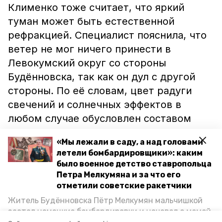
Клименко тоже считает, что яркий
туман может быть естественной
рефракцией. Специалист пояснила, что
ветер не мог ничего принести в
Левокумский округ со стороны
Будённовска, так как он дул с другой
стороны. По её словам, цвет радуги
свечений и солнечных эффектов в
любом случае обусловлен составом
воздуха.
«Мы лежали в саду, а над головами
летели бомбардировщики»: каким
было военное детство ставропольца
Петра Мелкумяна и за что его
отметили советские ракетчики
Житель Будённовска Пётр Мелкумян мальчишкой
застал немецкие бомбардировки и ночевал с мамой