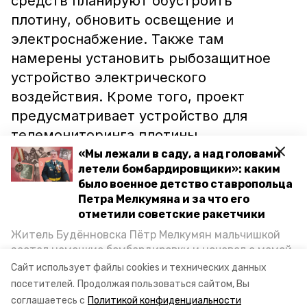
средств планируют обустроить
плотину, обновить освещение и
электроснабжение. Также там
намерены установить рыбозащитное
устройство электрического
воздействия. Кроме того, проект
предусматривает устройство для
телемониторинга плотины,
реконструкцию служебной дороги по
«Мы лежали в саду, а над головами
летели бомбардировщики»: каким
гребню плотины и вдоль периметра
было военное детство ставропольца
ограждения. Работы на объекте
Петра Мелкумяна и за что его
рассчитаны до конца 2022 года.
отметили советские ракетчики
Житель Будённовска Пётр Мелкумян мальчишкой
застал немецкие бомбардировки и ночевал с мамой
под открытым небом, когда гитлеровцы заняли их
Сайт использует файлы cookies и технических данных
дом. Чем запомнились эти дни, как выживали после
посетителей.
Продолжая пользоваться сайтом, Вы
и чем Пётр помог ракетным войскам — в новом
соглашаетесь с
Политикой конфиденциальности